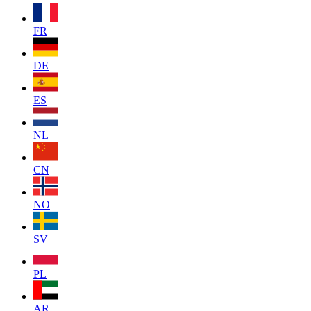
FR
DE
ES
NL
CN
NO
SV
PL
AR