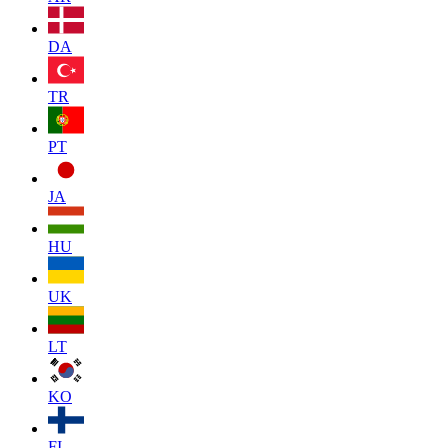
DA
TR
PT
JA
HU
UK
LT
KO
FI