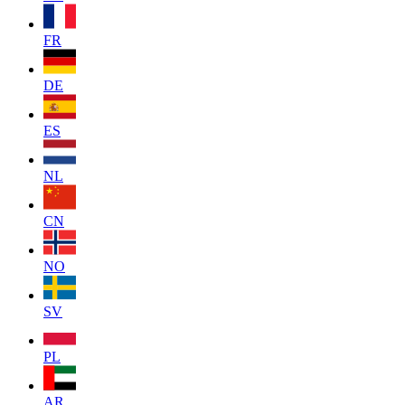
FR
DE
ES
NL
CN
NO
SV
PL
AR