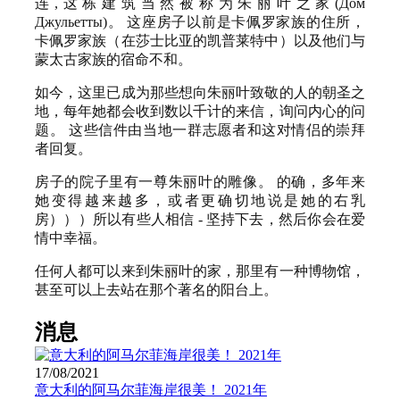
连,这栋建筑当然被称为朱丽叶之家(Дом
Джульетты)。 这座房子以前是卡佩罗家族的住所，
卡佩罗家族（在莎士比亚的凯普莱特中）以及他们与
蒙太古家族的宿命不和。
如今，这里已成为那些想向朱丽叶致敬的人的朝圣之
地，每年她都会收到数以千计的来信，询问内心的问
题。 这些信件由当地一群志愿者和这对情侣的崇拜
者回复。
房子的院子里有一尊朱丽叶的雕像。 的确，多年来
她变得越来越多，或者更确切地说是她的右乳
房）））所以有些人相信 - 坚持下去，然后你会在爱
情中幸福。
任何人都可以来到朱丽叶的家，那里有一种博物馆，
甚至可以上去站在那个著名的阳台上。
消息
17/08/2021
意大利的阿马尔菲海岸很美！ 2021年