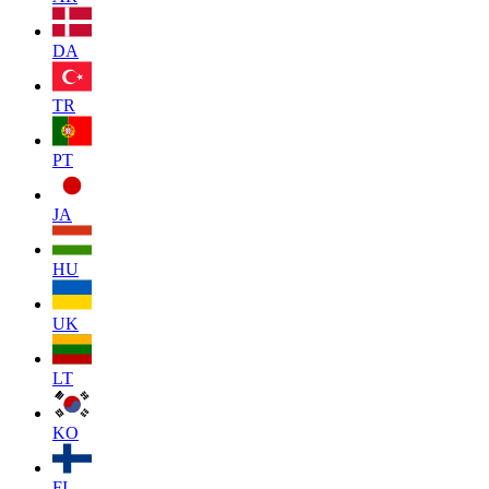
DA
TR
PT
JA
HU
UK
LT
KO
FI