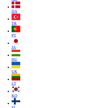
DA
TR
PT
JA
HU
UK
LT
KO
FI