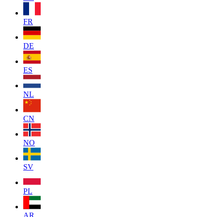
FR
DE
ES
NL
CN
NO
SV
PL
AR