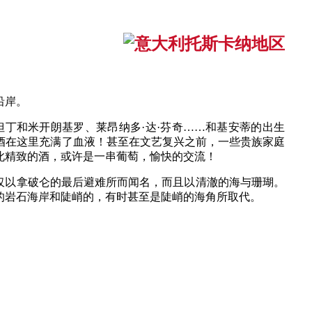
沿岸。
丁和米开朗基罗、莱昂纳多·达·芬奇……和基安蒂的出生
酒在这里充满了血液！甚至在文艺复兴之前，一些贵族家庭
此精致的酒，或许是一串葡萄，愉快的交流！
不仅以拿破仑的最后避难所而闻名，而且以清澈的海与珊瑚。
的岩石海岸和陡峭的，有时甚至是陡峭的海角所取代。