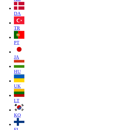
DA
TR
PT
JA
HU
UK
LT
KO
FI