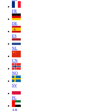
FR
DE
ES
NL
CN
NO
SV
PL
AR