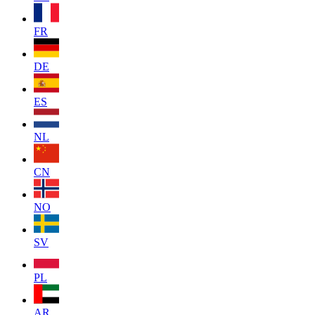
FR
DE
ES
NL
CN
NO
SV
PL
AR