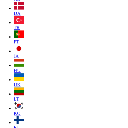
DA
TR
PT
JA
HU
UK
LT
KO
FI