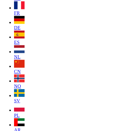
FR
DE
ES
NL
CN
NO
SV
PL
AR