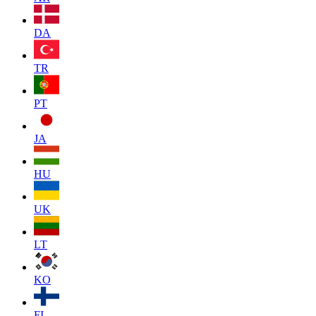
DA
TR
PT
JA
HU
UK
LT
KO
FI