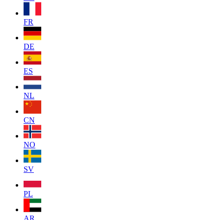
FR
DE
ES
NL
CN
NO
SV
PL
AR