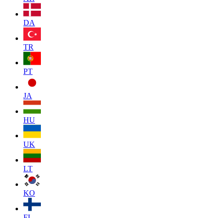
DA
TR
PT
JA
HU
UK
LT
KO
FI