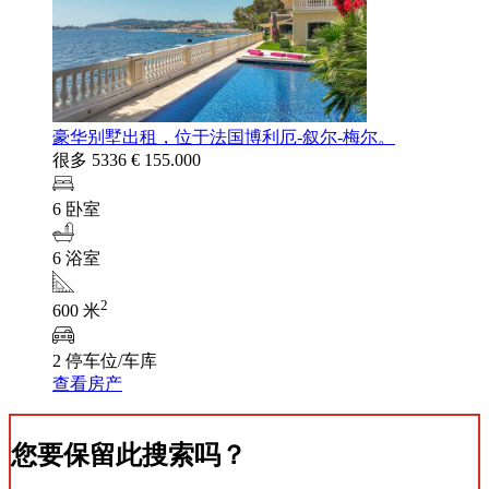
豪华别墅出租，位于法国博利厄-叙尔-梅尔。
很多 5336
€ 155.000
6 卧室
6 浴室
2
600 米
2 停车位/车库
查看房产
您要保留此搜索吗？