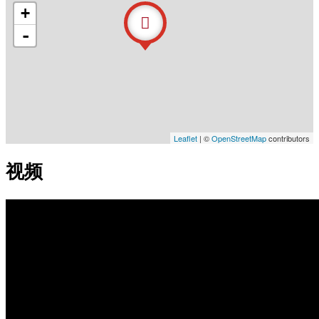
+
-
Leaflet
| ©
OpenStreetMap
contributors
视频