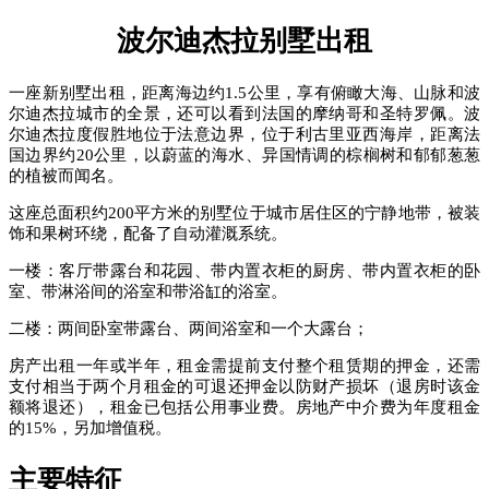
波尔迪杰拉别墅出租
一座新别墅出租，距离海边约1.5公里，享有俯瞰大海、山脉和波
尔迪杰拉城市的全景，还可以看到法国的摩纳哥和圣特罗佩。波
尔迪杰拉度假胜地位于法意边界，位于利古里亚西海岸，距离法
国边界约20公里，以蔚蓝的海水、异国情调的棕榈树和郁郁葱葱
的植被而闻名。
这座总面积约200平方米的别墅位于城市居住区的宁静地带，被装
饰和果树环绕，配备了自动灌溉系统。
一楼：客厅带露台和花园、带内置衣柜的厨房、带内置衣柜的卧
室、带淋浴间的浴室和带浴缸的浴室。
二楼：两间卧室带露台、两间浴室和一个大露台；
房产出租一年或半年，租金需提前支付整个租赁期的押金，还需
支付相当于两个月租金的可退还押金以防财产损坏（退房时该金
额将退还），租金已包括公用事业费。房地产中介费为年度租金
的15%，另加增值税。
主要特征