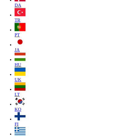
DA
TR
PT
JA
HU
UK
LT
KO
FI