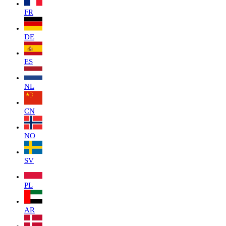
FR
DE
ES
NL
CN
NO
SV
PL
AR