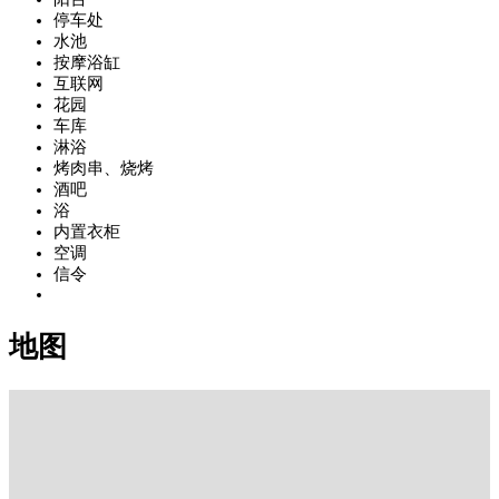
停车处
水池
按摩浴缸
互联网
花园
车库
淋浴
烤肉串、烧烤
酒吧
浴
内置衣柜
空调
信令
地图