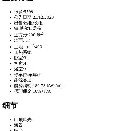
很多:
5599
公告日期:
23/12/2023
出售/出租:
长租
镇:
博尔迪盖拉
2
正方形:
200 米
地面:
1/2
2
土地，m
:
400
加热系统
卧室:
3
客房:
4
浴室:
3
停车位/车库:
2
能源类:
E
能源消耗:
189,78 kWh/m²a
代理佣金:
10%+IVA
细节
山顶风光
海景
阳台