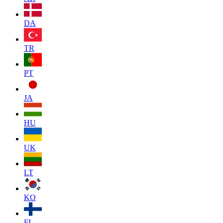
DA
TR
PT
JA
HU
UK
LT
KO
FI