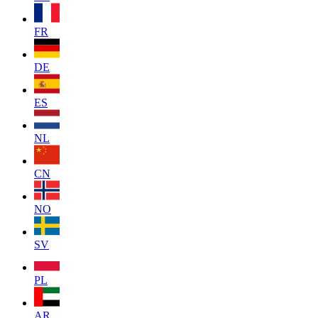
FR
DE
ES
NL
CN
NO
SV
PL
AR