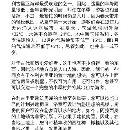
利古里亚海岸最受欢迎的之一。因此，这里的年降雨
量很低，全年都阳光明媚，即使在冬季，游客也相当
活跃。不过，最繁忙的时候仍是六月，因为春天带来
的轻松氛围，从夏季第一天开始，游客们会在短短几
天内涌入这座城市。在夏天，气温勉强能升至
+32°C，永远不会跌至+24°C。地中海气候温和，冬
季温暖怡人。 12月的气温通常不低于+15°C，而1月
的气温通常不低于+5°C，尽管如此，也并非一成不
变。
对于古代和历史爱好者，这里也有不少值得一看的东
西，因此这些地方总是人山人海。因此，我们的一些
同乡有了在利古里亚购置土地的想法。您可以在上面
建造房屋或别墅，不仅可为自用，还可出售。您甚至
可以兴建一个完整的小屋村并将其出租给游客。
在利古里亚建筑房屋的土地至关重要，您可以按照自
己的计划兴建房屋，浴室可设计为您理想的规模，厨
房的窗户可设在您梦寐以求的地方。如今，阿拉西奥
的土地销售非常活跃，不仅限于建筑购置。因此，在
当地土地上，您可种植丰收的西红柿、橄榄以及其他
当地水果、蔬菜、浆果和坚果。