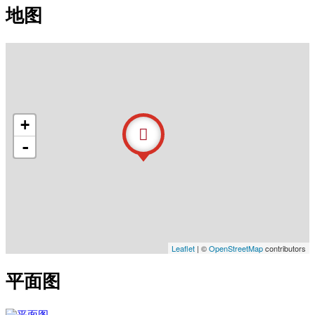
地图
+
-
Leaflet
| ©
OpenStreetMap
contributors
平面图