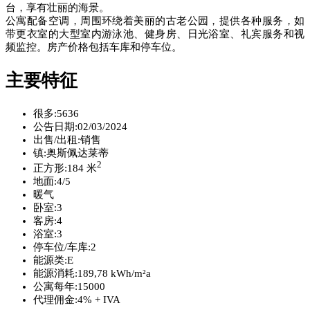
台，享有壮丽的海景。
公寓配备空调，周围环绕着美丽的古老公园，提供各种服务，如
带更衣室的大型室内游泳池、健身房、日光浴室、礼宾服务和视
频监控。房产价格包括车库和停车位。
主要特征
很多:
5636
公告日期:
02/03/2024
出售/出租:
销售
镇:
奥斯佩达莱蒂
2
正方形:
184 米
地面:
4/5
暖气
卧室:
3
客房:
4
浴室:
3
停车位/车库:
2
能源类:
E
能源消耗:
189,78 kWh/m²a
公寓每年:
15000
代理佣金:
4% + IVA