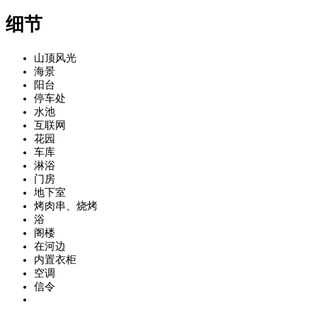
细节
山顶风光
海景
阳台
停车处
水池
互联网
花园
车库
淋浴
门房
地下室
烤肉串、烧烤
浴
阁楼
在河边
内置衣柜
空调
信令