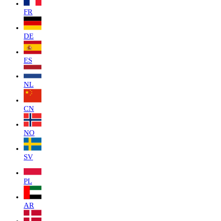
FR
DE
ES
NL
CN
NO
SV
PL
AR