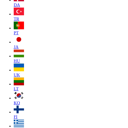
DA
TR
PT
JA
HU
UK
LT
KO
FI