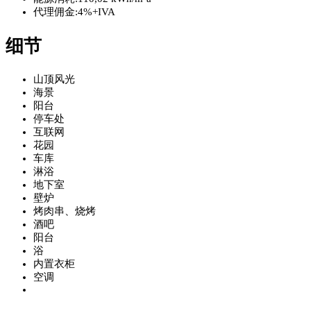
代理佣金:
4%+IVA
细节
山顶风光
海景
阳台
停车处
互联网
花园
车库
淋浴
地下室
壁炉
烤肉串、烧烤
酒吧
阳台
浴
内置衣柜
空调