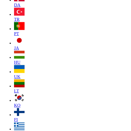
DA
TR
PT
JA
HU
UK
LT
KO
FI