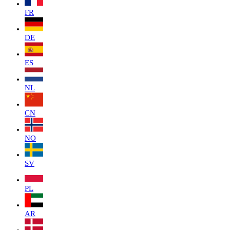
FR
DE
ES
NL
CN
NO
SV
PL
AR