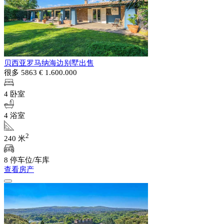
贝西亚罗马纳海边别墅出售
很多 5863
€ 1.600.000
4 卧室
4 浴室
2
240 米
8 停车位/车库
查看房产