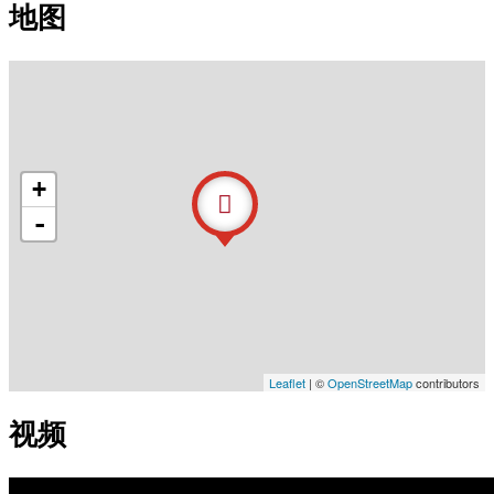
地图
+
-
Leaflet
| ©
OpenStreetMap
contributors
视频