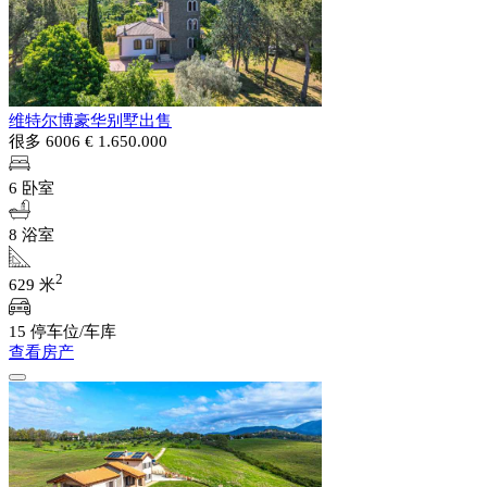
维特尔博豪华别墅出售
很多 6006
€ 1.650.000
6 卧室
8 浴室
2
629 米
15 停车位/车库
查看房产