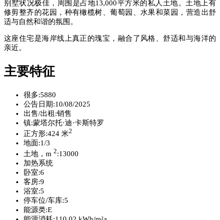
别墅状况极佳，周围是占地13,000平方米的私人土地。土地上有
修剪整齐的花园，种有橄榄树、葡萄园、水果和菜园，营造出舒
适与自然和谐的氛围。
这座住宅是海岸线上真正的瑰宝，融合了风格、舒适和与海洋的
亲近。
主要特征
很多:
5880
公告日期:
10/08/2025
出售/出租:
销售
镇:
蒙塔尔托·迪·卡斯特罗
2
正方形:
424 米
地面:
1/3
2
土地，m
:
13000
加热系统
卧室:
6
客房:
9
浴室:
5
停车位/车库:
5
能源类:
E
能源消耗:
110,02 kWh/m²a