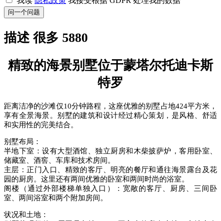
我读
隐私政策
我接受根据 GDPR 处理我的数据
问一个问题
描述 很多 5880
精致的海景别墅位于蒙塔尔托迪卡斯
特罗
距离洁净的沙滩仅10分钟路程，这座优雅的别墅占地424平方米，
享有全景海景。别墅的建筑和设计经过精心策划，是风格、舒适
和实用性的完美结合。
别墅布局：
半地下室：设有大型酒馆、独立厨房和木柴披萨炉，客用卧室、
储藏室、酒窖、车库和技术房间。
主层：正门入口、精致的客厅、明亮的餐厅和通往海景露台及花
园的厨房。这里还有两间优雅的卧室和两间时尚的浴室。
阁楼（通过外部楼梯单独入口）：宽敞的客厅、厨房、三间卧
室、两间浴室和两个附加房间。
状况和土地：