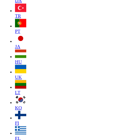
DA
TR
PT
JA
HU
UK
LT
KO
FI
EL