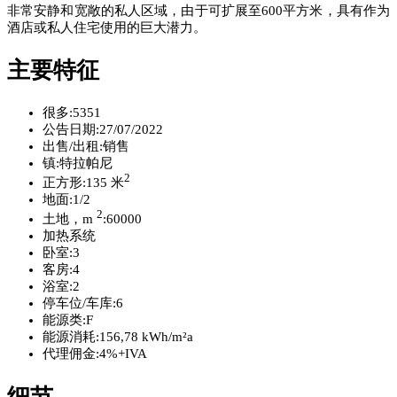
非常安静和宽敞的私人区域，由于可扩展至600平方米，具有作为
酒店或私人住宅使用的巨大潜力。
主要特征
很多:
5351
公告日期:
27/07/2022
出售/出租:
销售
镇:
特拉帕尼
2
正方形:
135 米
地面:
1/2
2
土地，m
:
60000
加热系统
卧室:
3
客房:
4
浴室:
2
停车位/车库:
6
能源类:
F
能源消耗:
156,78 kWh/m²a
代理佣金:
4%+IVA