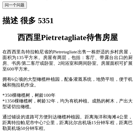
问一个问题
描述 很多 5351
西西里Pietretagliate待售房屋
在西西里岛特拉帕尼省的Pietretagliate出售一栋舒适的乡村房屋，
面积为135平方米。房屋有两层，包括：客厅、带露台出口的厨
房、书房/第二客厅或卧室、2间浴室和两间卧室。房屋面积可扩展
至600平方米。
拥有6公顷的大型橄榄种植园，配备灌溉系统，地势平坦，便于机
械和拖拉机作业。
*350棵橄榄树，树龄100年
*1350棵橄榄树，树龄32年，均为有机种植。成熟的树木，产出大
型诺切拉橄榄。
通过铺设的道路可方便到达橄榄种植园。距离海洋和海滩4公里，
距离特拉帕尼市中心7公里，距离比尔吉机场15分钟车程，距离巴
勒莫机场50分钟车程。