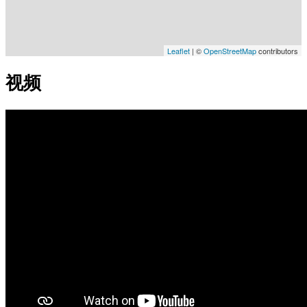
Leaflet
| ©
OpenStreetMap
contributors
视频