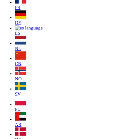
FR
DE
ES
NL
CN
NO
SV
PL
AR