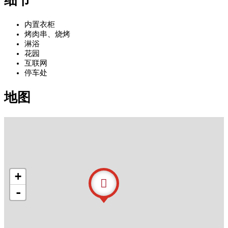
细节
内置衣柜
烤肉串、烧烤
淋浴
花园
互联网
停车处
地图
+
-