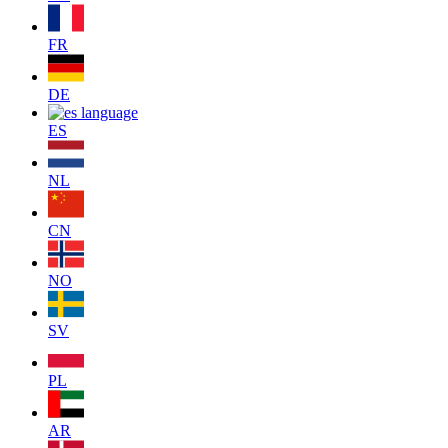
FR
DE
ES
NL
CN
NO
SV
PL
AR