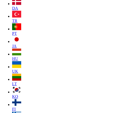
DA
TR
PT
JA
HU
UK
LT
KO
FI