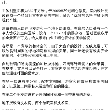
计。
主体别墅面积为362平方米，于2005年经过精心修复。室内设计被
改造成一个精致且富有创意的空间，融合了优雅的风格与鲜明的
现代个性。
建筑物由三层住宅楼层和一个地下层组成。在底层入口处有一个
令人惊叹的室内区域，设有一个10 x 4米的游泳池，通过宽敞客厅
的全景窗户可见，给人带来由业主精心设计的美学愉悦。
客厅是一个宽敞的整体空间，由于大窗户的设计，光线充足，可
以欣赏到周围的绿地和马焦雷湖的美景。同一层还设有设备齐全
的厨房、小型办公室和客用卫生间。
自动玻璃门通向覆盖的加热游泳池，四周环绕着宽大的全景窗。
在夏季，窗户可以完全打开，将室内空间与花园连接起来，并方
便地通往对面的桑拿房。
在第一层设有主卧室，配有衣帽间、浴室和俯瞰马焦雷湖的阳
台，以及第二间带私人浴室和阳台的卧室。
在第二个阁楼层设有另外两间卧室和一间带淋浴的浴室。
地下层设有洗衣房、两个储藏室和技术室。