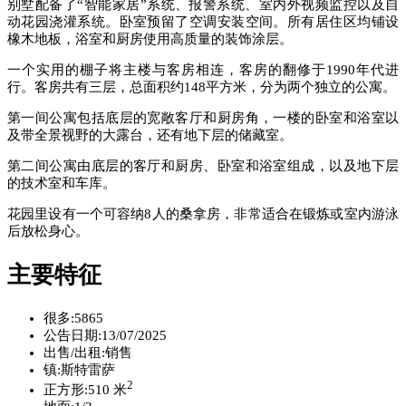
别墅配备了“智能家居”系统、报警系统、室内外视频监控以及自
动花园浇灌系统。卧室预留了空调安装空间。所有居住区均铺设
橡木地板，浴室和厨房使用高质量的装饰涂层。
一个实用的棚子将主楼与客房相连，客房的翻修于1990年代进
行。客房共有三层，总面积约148平方米，分为两个独立的公寓。
第一间公寓包括底层的宽敞客厅和厨房角，一楼的卧室和浴室以
及带全景视野的大露台，还有地下层的储藏室。
第二间公寓由底层的客厅和厨房、卧室和浴室组成，以及地下层
的技术室和车库。
花园里设有一个可容纳8人的桑拿房，非常适合在锻炼或室内游泳
后放松身心。
主要特征
很多:
5865
公告日期:
13/07/2025
出售/出租:
销售
镇:
斯特雷萨
2
正方形:
510 米