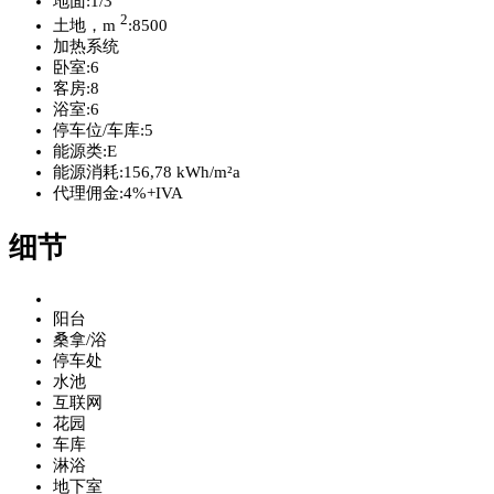
地面:
1/3
2
土地，m
:
8500
加热系统
卧室:
6
客房:
8
浴室:
6
停车位/车库:
5
能源类:
E
能源消耗:
156,78 kWh/m²a
代理佣金:
4%+IVA
细节
阳台
桑拿/浴
停车处
水池
互联网
花园
车库
淋浴
地下室