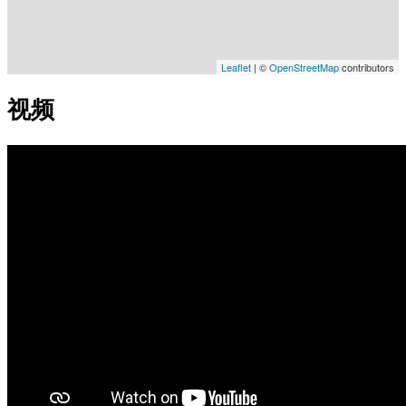
Leaflet
| ©
OpenStreetMap
contributors
视频