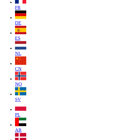
FR
DE
ES
NL
CN
NO
SV
PL
AR