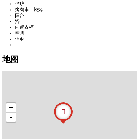
壁炉
烤肉串、烧烤
阳台
浴
内置衣柜
空调
信令
地图
+
-