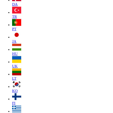
DA
TR
PT
JA
HU
UK
LT
KO
FI