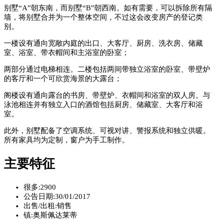
别墅“A”朝东南，而别墅“B”朝西南。如有需要，可以拆除所有隔
墙，将别墅合并为一个整体空间，不过这会改变房产的登记类
别。
一楼设有通向宽敞内庭的出口、大客厅、厨房、洗衣房、储藏
室、浴室、带衣帽间和主浴室的卧室；
两部分通过电梯相连。二楼包括两间带独立浴室的卧室、带壁炉
的客厅和一个可欣赏海景的大露台；
阁楼设有通向露台的书房、带壁炉、衣帽间和浴室的双人房。与
泳池相连并有独立入口的酒馆包括厨房、储藏室、大客厅和浴
室。
此外，别墅配备了空调系统、可视对讲、警报系统和独立供暖。
所有家具均为定制，窗户为手工制作。
主要特征
很多:
2900
公告日期:
30/01/2017
出售/出租:
销售
镇:
奥斯佩达莱蒂