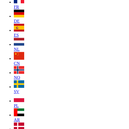
FR
DE
ES
NL
CN
NO
SV
PL
AR