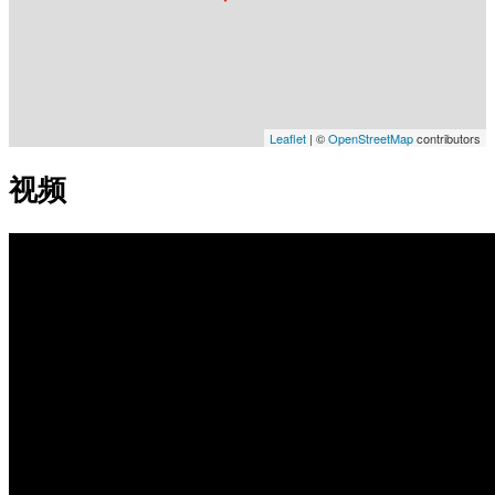
Leaflet
| ©
OpenStreetMap
contributors
视频