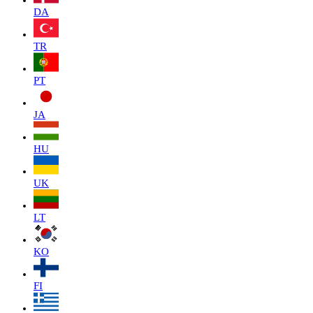
DA
TR
PT
JA
HU
UK
LT
KO
FI