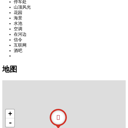
停车处
山顶风光
花园
海景
水池
空调
在河边
信令
互联网
酒吧
地图
+
-