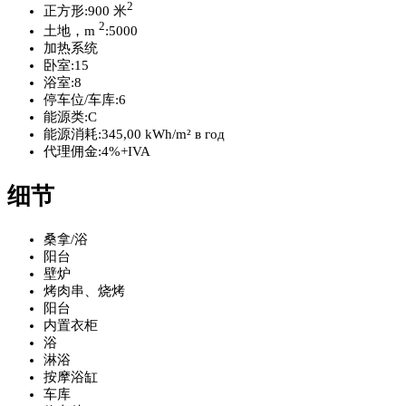
2
正方形:
900 米
2
土地，m
:
5000
加热系统
卧室:
15
浴室:
8
停车位/车库:
6
能源类:
C
能源消耗:
345,00 kWh/m² в год
代理佣金:
4%+IVA
细节
桑拿/浴
阳台
壁炉
烤肉串、烧烤
阳台
内置衣柜
浴
淋浴
按摩浴缸
车库