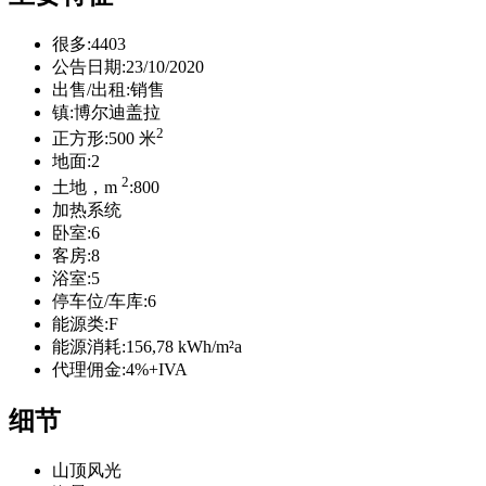
很多:
4403
公告日期:
23/10/2020
出售/出租:
销售
镇:
博尔迪盖拉
2
正方形:
500 米
地面:
2
2
土地，m
:
800
加热系统
卧室:
6
客房:
8
浴室:
5
停车位/车库:
6
能源类:
F
能源消耗:
156,78 kWh/m²a
代理佣金:
4%+IVA
细节
山顶风光