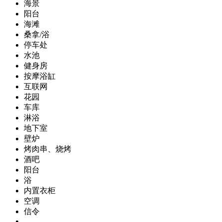
海景
阳台
海滩
桑拿/浴
停车处
水池
健身房
按摩浴缸
互联网
花园
车库
淋浴
地下室
壁炉
烤肉串、烧烤
酒吧
阳台
浴
内置衣柜
空调
信令