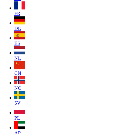
FR
DE
ES
NL
CN
NO
SV
PL
AR