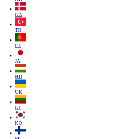
DA
TR
PT
JA
HU
UK
LT
KO
FI